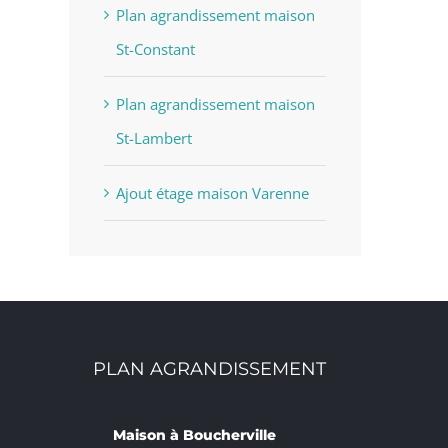
Plan agrandissement maison
St-Constant
Plan agrandissement maison
St-Lambert
Ajout étage maison Varenne
PLAN AGRANDISSEMENT
Maison à Boucherville