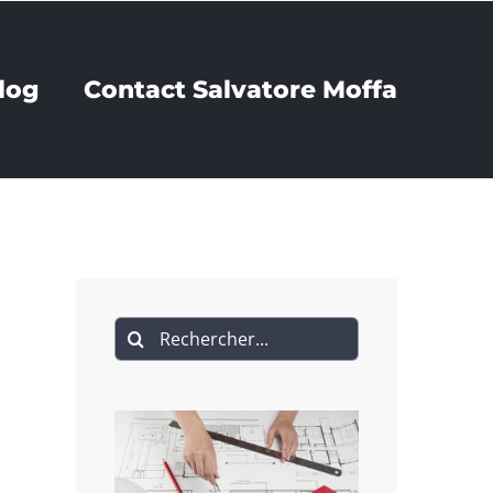
log
Contact Salvatore Moffa
Recherche
sur
le
site
: